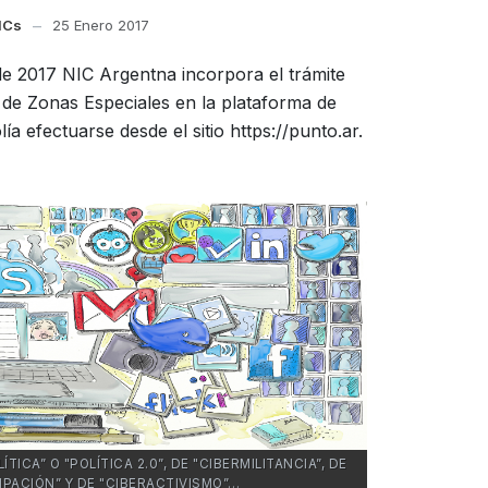
ICs
25 Enero 2017
de 2017 NIC Argentna incorpora el trámite
n de Zonas Especiales en la plataforma de
ía efectuarse desde el sitio https://punto.ar.
ICA” O "POLÍTICA 2.0”, DE "CIBERMILITANCIA”, DE
IPACIÓN” Y DE "CIBERACTIVISMO”…