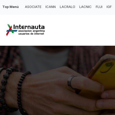
Top Menú
ASOCIATE
ICANN
LACRALO
LACNIC
FLUI
IGF