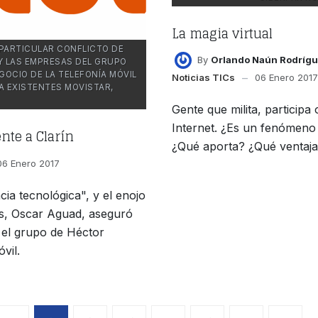
La magia virtual
 PARTICULAR CONFLICTO DE
By
Orlando Naún Rodrígue
Y LAS EMPRESAS DEL GRUPO
GOCIO DE LA TELEFONÍA MÓVIL
Noticias TICs
06 Enero 2017
 EXISTENTES MOVISTAR,
Gente que milita, participa
Internet. ¿Es un fenómeno
nte a Clarín
¿Qué aporta? ¿Qué ventajas
06 Enero 2017
ia tecnológica", y el enojo
es, Oscar Aguad, aseguró
e el grupo de Héctor
vil.