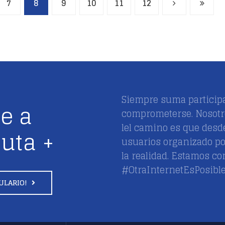
7
8
9
10
11
12
Siempre suma participa
e a
comprometerse. Nosot
lel camino es que desd
uta +
usuarios organizado p
la realidad. Estamos c
#OtraInternetEsPosible
ULARIO!