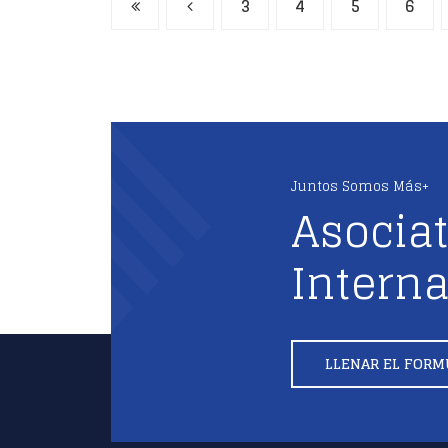
3
4
5
6
Juntos Somos Más+
Asociat
Interna
LLENAR EL FORM