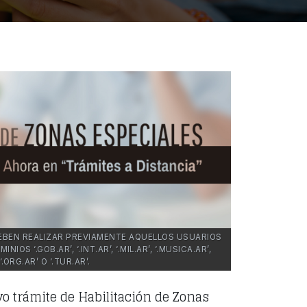
DEBEN REALIZAR PREVIAMENTE AQUELLOS USUARIOS
OS ‘.GOB.AR’, ‘.INT.AR’, ‘.MIL.AR’, ‘.MUSICA.AR’,
‘.ORG.AR’ O ‘.TUR.AR’.
vo trámite de Habilitación de Zonas