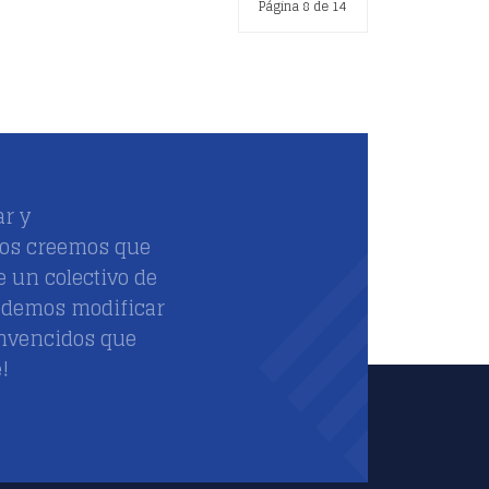
Página 8 de 14
r y
ros creemos que
e un colectivo de
odemos modificar
onvencidos que
!