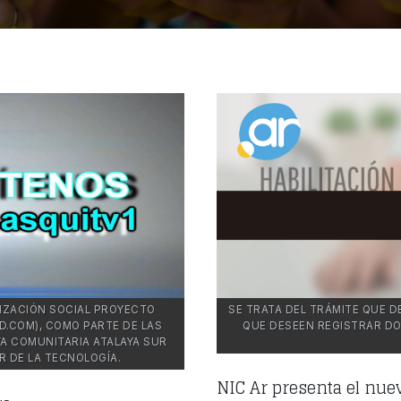
NIZACIÓN SOCIAL PROYECTO
SE TRATA DEL TRÁMITE QUE 
.COM), COMO PARTE DE LAS
QUE DESEEN REGISTRAR DOMINI
VA COMUNITARIA ATALAYA SUR
R DE LA TECNOLOGÍA.
NIC Ar presenta el nue