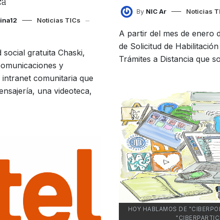
ca
By
NIC Ar
Noticias T
gina12
Noticias TICs
A partir del mes de enero 
de Solicitud de Habilitació
social gratuita Chaski,
Trámites a Distancia que sol
ecomunicaciones y
 intranet comunitaria que
mensajería, una videoteca,
HOY HABLAMOS DE "CIBERPOLÍT
"CIBERPARTIC