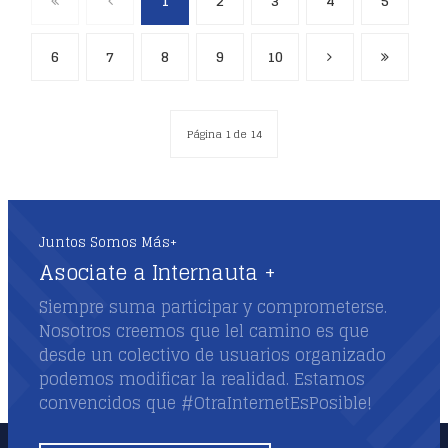
1
2
3
4
5
6
7
8
9
10
Página 1 de 14
Juntos Somos Más+
Asociate a Internauta +
Siempre suma participar y comprometerse.
Nosotros creemos que lel camino es que
desde un colectivo de usuarios organizado
podemos modificar la realidad. Estamos
convencidos que #OtraInternetEsPosible!