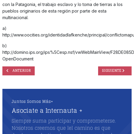
con la Patagonia, el trabajo esclavo y lo toma de tierras a los
pueblos originarios de esta región por parte de esta
multinacional.
a)
http://www.oocities.org/identidadlafkenche/principal/conflictoma
b)
http://domino.ips.org/ips%5Cesp.nsf/vwWebMainView/F28DE0
OpenDocument
ARTÍCULO ANTERIOR: LA CIBERSEGURIDAD EN TIEMPOS DE SELFIES - 
ARTÍCULO SIGUIEN
ANTERIOR
SIGUIENTE
Juntos Somos Más+
Asociate a Internauta +
Siempre suma participar y comprometerse.
Nosotros creemos que lel camino es que