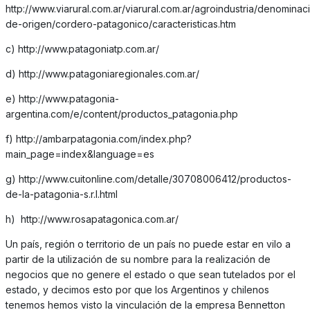
http://www.viarural.com.ar/viarural.com.ar/agroindustria/denominac
de-origen/cordero-patagonico/caracteristicas.htm
c) http://www.patagoniatp.com.ar/
d) http://www.patagoniaregionales.com.ar/
e) http://www.patagonia-
argentina.com/e/content/productos_patagonia.php
f) http://ambarpatagonia.com/index.php?
main_page=index&language=es
g) http://www.cuitonline.com/detalle/30708006412/productos-
de-la-patagonia-s.r.l.html
h) http://www.rosapatagonica.com.ar/
Un país, región o territorio de un país no puede estar en vilo a
partir de la utilización de su nombre para la realización de
negocios que no genere el estado o que sean tutelados por el
estado, y decimos esto por que los Argentinos y chilenos
tenemos hemos visto la vinculación de la empresa Bennetton