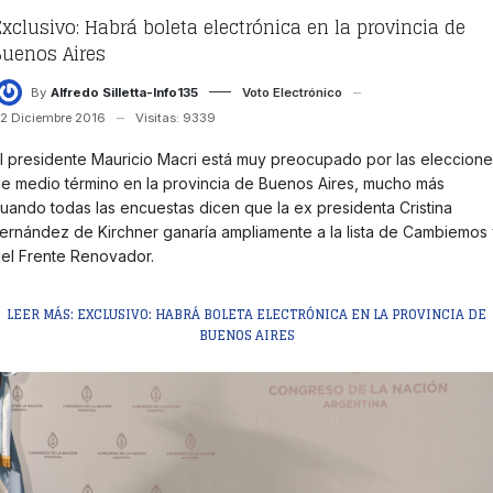
Exclusivo: Habrá boleta electrónica en la provincia de
Buenos Aires
By
Alfredo Silletta-Info135
Voto Electrónico
2 Diciembre 2016
Visitas: 9339
l presidente Mauricio Macri está muy preocupado por las eleccion
e medio término en la provincia de Buenos Aires, mucho más
uando todas las encuestas dicen que la ex presidenta Cristina
ernández de Kirchner ganaría ampliamente a la lista de Cambiemos
el Frente Renovador.
LEER MÁS: EXCLUSIVO: HABRÁ BOLETA ELECTRÓNICA EN LA PROVINCIA DE
BUENOS AIRES