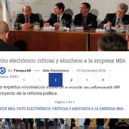
Voto electrónico: críticas y abucheos a la empresa MSA
By
TiempoAR
Voto Electrónico
01 Diciembre 2016
isitas: 8968
1
2
o expertos informáticos volvieron a mostrar las debilidades del
royecto de la reforma política
Página 1 de 2
LEER MÁS: VOTO ELECTRÓNICO: CRÍTICAS Y ABUCHEOS A LA EMPRESA MSA