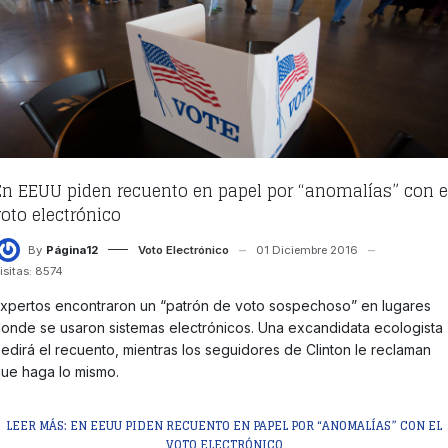
En EEUU piden recuento en papel por “anomalías” con e
voto electrónico
By
Página12
Voto Electrónico
01 Diciembre 2016
isitas: 8574
xpertos encontraron un “patrón de voto sospechoso” en lugares
onde se usaron sistemas electrónicos. Una excandidata ecologista
edirá el recuento, mientras los seguidores de Clinton le reclaman
ue haga lo mismo.
LEER MÁS: EN EEUU PIDEN RECUENTO EN PAPEL POR “ANOMALÍAS” CON EL
VOTO ELECTRÓNICO