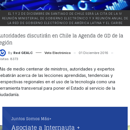
EL 1 Y 2 DE DICIEMBRE EN SANTIAGO DE CHILE SERÁ LA CITA DE LA IV
REUNIÓN MINISTERIAL DE GOBIERNO ELECTRÓNICO Y X REUNIÓN ANUAL DE
LA RED DE GOBIERNO ELECTRÓNICO DE AMÉRICA LATINA Y EL CARIBE
Autoridades discutirán en Chile la Agenda de GD de la
región
By
Red GEALC
Voto Electrónico
01 Diciembre 2016
isitas: 8373
ás de medio centenar de ministros, autoridades y expertos
ebatirán acerca de las lecciones aprendidas, tendencias y
erspectivas regionales en el uso de la tecnología como una
erramienta transversal para poner el Estado al servicio de la
iudadanía.
LEER MÁS: AUTORIDADES DISCUTIRÁN EN CHILE LA AGENDA DE GD DE LA
REGIÓN
Juntos Somos Más+
Asociate a Internauta +