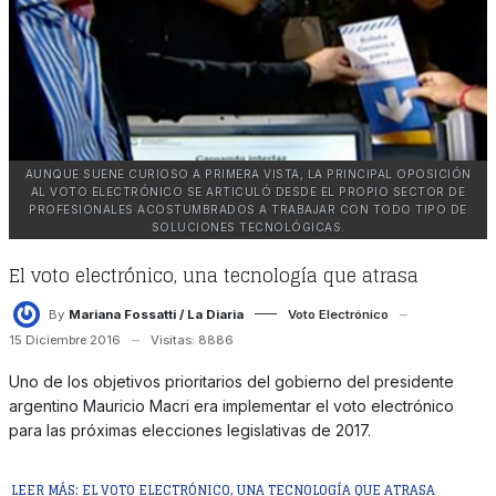
AUNQUE SUENE CURIOSO A PRIMERA VISTA, LA PRINCIPAL OPOSICIÓN
AL VOTO ELECTRÓNICO SE ARTICULÓ DESDE EL PROPIO SECTOR DE
PROFESIONALES ACOSTUMBRADOS A TRABAJAR CON TODO TIPO DE
SOLUCIONES TECNOLÓGICAS.
El voto electrónico, una tecnología que atrasa
By
Mariana Fossatti / La Diaria
Voto Electrónico
15 Diciembre 2016
Visitas: 8886
Uno de los objetivos prioritarios del gobierno del presidente
argentino Mauricio Macri era implementar el voto electrónico
para las próximas elecciones legislativas de 2017.
LEER MÁS: EL VOTO ELECTRÓNICO, UNA TECNOLOGÍA QUE ATRASA