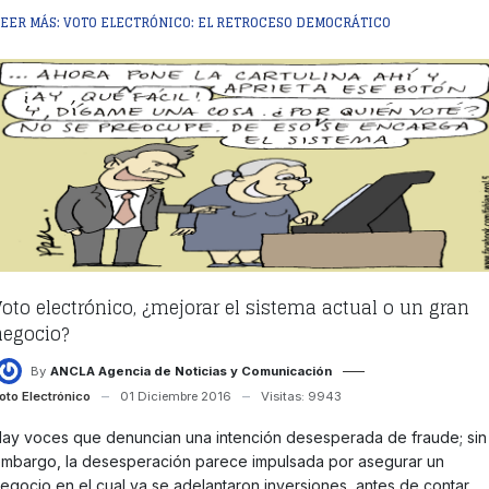
LEER MÁS: VOTO ELECTRÓNICO: EL RETROCESO DEMOCRÁTICO
Voto electrónico, ¿mejorar el sistema actual o un gran
negocio?
By
ANCLA Agencia de Noticias y Comunicación
oto Electrónico
01 Diciembre 2016
Visitas: 9943
ay voces que denuncian una intención desesperada de fraude; sin
mbargo, la desesperación parece impulsada por asegurar un
egocio en el cual ya se adelantaron inversiones, antes de contar