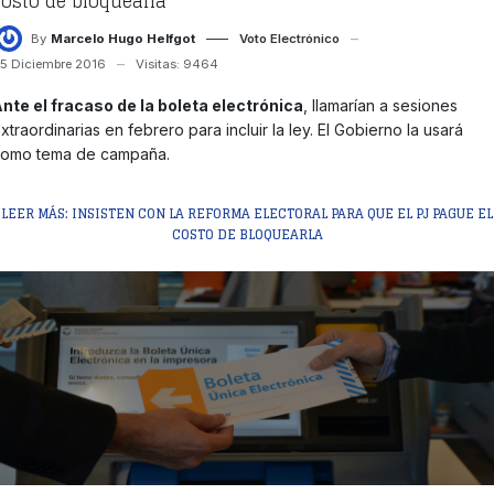
costo de bloquearla
By
Marcelo Hugo Helfgot
Voto Electrónico
5 Diciembre 2016
Visitas: 9464
nte el fracaso de la boleta electrónica
, llamarían a sesiones
xtraordinarias en febrero para incluir la ley. El Gobierno la usará
omo tema de campaña.
LEER MÁS: INSISTEN CON LA REFORMA ELECTORAL PARA QUE EL PJ PAGUE EL
COSTO DE BLOQUEARLA