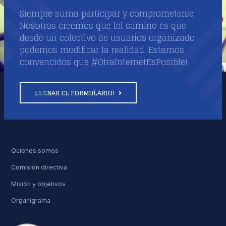
Siempre suma participar y comprometerse.
Nosotros creemos que lel camino es que
desde un colectivo de usuarios organizado
podemos modificar la realidad. Estamos
convencidos que #OtraInternetEsPosible!
LLENAR EL FORMULARIO!
En Misiones ponen en marcha la Guía de trámites del
Estado provincial
By
Misiones Online
Voto Electrónico
30 Noviembre 2016
isitas: 8332
Quienes somos
na veintena de representantes de ministerios y organismos público
Comisión directiva
escentralizados de Misiones se reunieron en la sala de situación d
Misión y objetivos
u casa de gobierno, para participar de la puesta en marcha de la
Guía de trámites” del estado provincial.
Organigrama
LEER MÁS: EN MISIONES PONEN EN MARCHA LA GUÍA DE TRÁMITES DEL