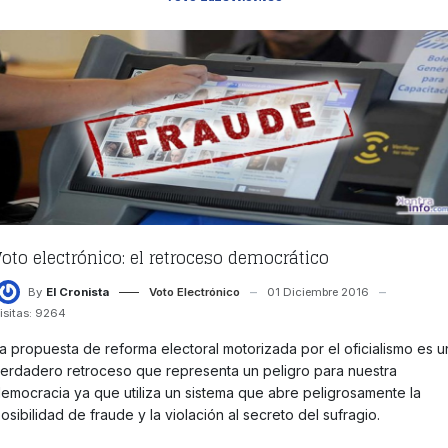
Voto electrónico: el retroceso democrático
By
El Cronista
Voto Electrónico
01 Diciembre 2016
isitas: 9264
a propuesta de reforma electoral motorizada por el oficialismo es u
erdadero retroceso que representa un peligro para nuestra
emocracia ya que utiliza un sistema que abre peligrosamente la
osibilidad de fraude y la violación al secreto del sufragio.