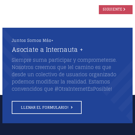
ARTÍCULO SIGUIE
SIGUIENTE
Juntos Somos Más+
Asociate a Internauta +
Siempre suma participar y comprometerse.
Nosotros creemos que lel camino es que
desde un colectivo de usuarios organizado
podemos modificar la realidad. Estamos
convencidos que #OtraInternetEsPosible!
LLENAR EL FORMULARIO!